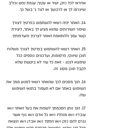
אחראי לכל נזק, ישיר או עקיף, עגמת נפש וכיו"ב
שייגרמו לך או לרכושך או לצד ג' בשל כך.
14. האתר יהיה רשאי להשתמש בפרטיך לצורך
שיפור השירותים שהוא מציע לך באתר, ליצירת
קשר עמך ולהתאמת האתר לצרכיך והעדפותיך.
15. האתר רשאי להשתמש בפרטיך לצורך משלוח
תוכן שיווקי, פרסומות, ועדכונים נוספים ככל
שימצא לנכון - זאת כל עוד לא ביקשת שלא
לקבל תוכן מסוג זה.
16. הנך מסכים לכך שהאתר רשאי למנוע ממך את
השימוש באתר אם לא תעמוד בתנאי השימוש
שלו.
17. הנך נותן הסכמתך לשפות את בעל האתר ו/או
עובדיו ו/או מנהליו ו/או כל אדם ו/או גוף אשר
נגרם להם נזק ו/או הפסד ו/או אבדן ו/או הוצאה
מכל סוג שהיא, כתוצאה מהפרת תנאי שימוש אלה