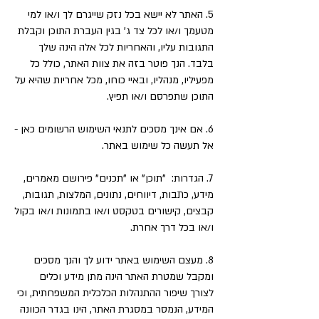
5. האתר לא יישא בכל נזק שייגרם לך ו/או למי
מטעמך ו/או לכל צד ג' בגין העברת התוכן וקבלת
התגובות עליו, והאחריות לכל אלה הינה שלך
בלבד. הנך פוטר בזה את צוות האתר, כולל כל
מפעיליו, מנהליו, ובאיי כוחו, מכל אחריות שהיא על
התוכן שתפרסם ו/או תפיץ.
6. אם אינך מסכים לתנאי השימוש הרשומים כאן -
אל תעשה כל שימוש באתר.
7. הגדרות: "תוכן" או "תכנים" פירושם מאמרים,
מידע, כתבות, דיווחים, נתונים, המלצות, תגובות,
קבצים, קישורים בטקסט ו/או בתמונות ו/או בקול
ו/או בכל דרך אחרת.
8. מעצם השימוש באתר ידוע לך והנך מסכים
ומקבל שמטרת האתר הינה מתן מידע וכלים
לצורך שיפור ההתנהלות הכלכלית המשפחתית, וכי
המידע, הנמסר במסגרת האתר, הינו בגדר הכוונה