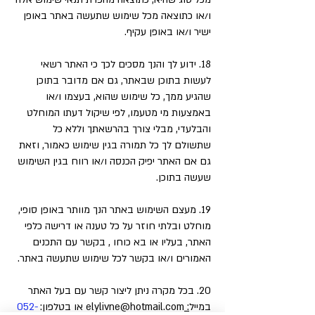
ו/או כתוצאה מכל שימוש שתעשה באתר באופן
ישיר ו/או באופן עקיף.
18. ידוע לך והנך מסכים לכך כי האתר רשאי
לעשות בתוכן שבאתר, גם אם מדובר בתוכן
שהגיע ממך, כל שימוש שהוא, בעצמו ו/או
באמצעות מי מטעמו, לפי שיקול דעתו המוחלט
והבלעדי, מבלי צורך בהרשאתך וללא כל
שתשולם לך כל תמורה בגין שימוש כאמור, וזאת
גם אם האתר יפיק הכנסה ו/או רווח בגין השימוש
שעשה בתוכן.
19. מעצם השימוש באתר הנך מוותר באופן סופי,
מוחלט ובלתי חוזר על כל טענה או דרישה כלפי
האתר, בעליו או בא כוחו , בקשר עם התכנים
האמורים ו/או בקשר לכל שימוש שתעשה באתר.
20. בכל מקרה ניתן ליצור קשר עם בעל האתר
במייל
:
elylivne@hotmail.com
או בטלפון:
052-