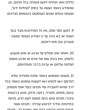
כללית ואינו תחליף ליועץ מומחה בכל תחום, וכן
שהמידע באתר נעשה על בסיס "קהילות ידע",
אנשים וגופים שונים העוסקים בנושאים הנדונים.
9. למען הסר ספק ,אין כל התחייבות מצד בעל
האתר או בא כוחו על כי המידע הנמסר ממצה
מעודכן ונקי מאי-דיוקים.
10. האתר אינו ממליץ על ארגון או איש מקצוע
כלשהו, ואין בציון שם של אדם או ארגון משום
המלצה עליהם או עדות בדבר מומחיותם.
11. מעצם השימוש באתר את/ה מתחייב שלא
לפרסם ו/או להפיץ ו/או לעשות שימוש באתר בכל
דרך שהיא להעברה של תכנים בעלי אופי משמיץ,
בוטה, מאיים, מטריד, גזעני, מזיק, פוגע ברגשות
ציבור; תכנים שיש בהם משום לשון הרע, פגיעה
בפרטיות, עידוד לביצוע עבירה ; תכנים אשר
זכויות הקניין הרוחני בהם אינן שייכות לך ; תכנים