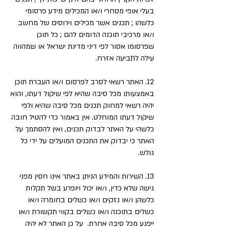
בעלי אופי מסחרי ו/או המכילים מידע פרסומי
כלשהו ; תכנים אשר מכילים וירוסים של מחשב
ו/או מרכיבי תוכנה הדומים להם ; כל תוכן
שפרסומו אסור לפי דיני מדינת ישראל או שמהווה
עילה לתביעה אזרח.
12. האתר רשאי לסרב לפרסום ו/או העברת תוכן
באמצעותו מכל סיבה שהיא לפי שיקול דעתו, והוא
יהיה רשאי למחוק תכנים מכל סיבה שהיא ולפי
שיקול דעתו המוחלט. אין באמור כדי להטיל חובה
כלשהי על האתר לבדוק תכנים, ואין להסתמך על
האתר כי יבדוק את התכנים המועלים על ידי כל
גולש.
13. השירות והמידע הניתן באתר אינו חסין מפני
גישה שלא כדין, ו/או יכול ויופרע בשל תקלות
כלשהן ו/או נזקים ו/או כשלים בחומרה ו/או
כשלים בתוכנה ו/או כשלים בקווי תקשורת ו/או
ייפגע מכל סיבה אחרת. על כן האתר לא יהיה