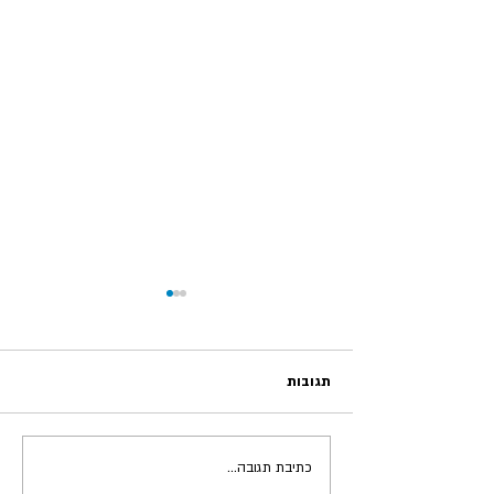
תגובות
כתיבת תגובה...
חוברת הדרכה לניהול כלכלת